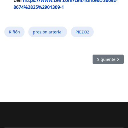
Cell
https://www.cell.com/cell/fulltext/S0092-
8674%2825%2901309-1
Riñón
presión arterial
PIEZO2
Artículo siguien
Siguiente